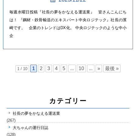
毎週水曜日投稿『社長の夢をかなえる運送業』 皆さんこんにち
は！ 『鋼材・鉄骨輸送のエキスパート中央ロジテック』社長の濱
崎です。 企業のトレンドはDX化。 中央ロジテックのような中小
企
1
2
3
4
5
...
10
...
»
最後 »
1 / 10
カテゴリー
社長の夢をかなえる運送業
(267)
大ちゃんの運行日誌
(128)