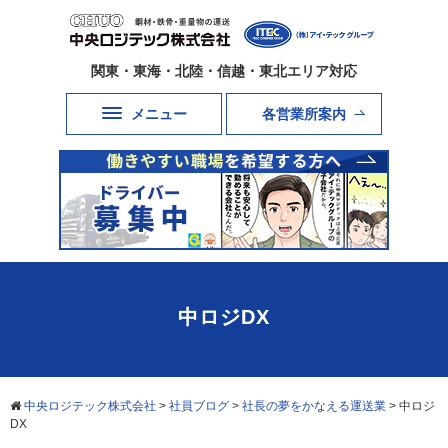
関東・東海・北陸・信越・東北エリア対応
メニュー
各営業所案内
中ロジDX
中央ロジテック株式会社
>
社員ブログ
>
社長の夢をかなえる運送業
>
中ロジ
DX