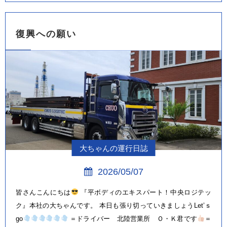
復興への願い
大ちゃんの運行日誌
2026/05/07
皆さんこんにちは
『平ボディのエキスパート！中央ロジテッ
ク』本社の大ちゃんです。 本日も張り切っていきましょうLet’ｓ
go
＝ドライバー 北陸営業所 Ｏ・Ｋ君です
＝