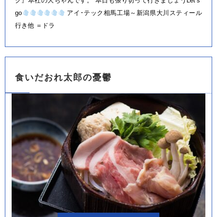
ク』本社の大ちゃんです。 本日も張り切って行きましょうLet’s
go
アイ･テック相馬工場～新潟県大川スティール
行き他 ＝ドラ
食いだおれ太郎の憂鬱