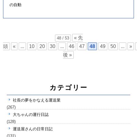
の自動
« 先
48 / 53
頭
«
...
10
20
30
...
46
47
48
49
50
...
»
後 »
カテゴリー
社長の夢をかなえる運送業
(267)
大ちゃんの運行日誌
(128)
運送屋さんの日常日記
(131)