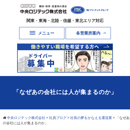
関東・東海・北陸・信越・東北エリア対応
メニュー
各営業所案内
「なぜあの会社には人が集まるのか」
中央ロジテック株式会社
>
社員ブログ
>
社長の夢をかなえる運送業
>
「なぜあ
の会社には人が集まるのか」