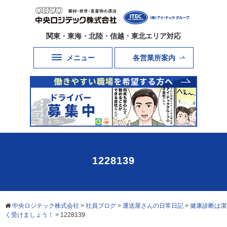
関東・東海・北陸・信越・東北エリア対応
メニュー
各営業所案内
1228139
中央ロジテック株式会社
>
社員ブログ
>
運送屋さんの日常日記
>
健康診断は潔
く受けましょう！
>
1228139