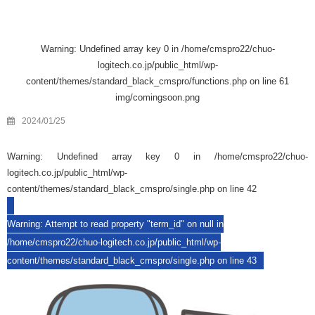
Warning
: Undefined array key 0 in
/home/cmspro22/chuo-
logitech.co.jp/public_html/wp-
content/themes/standard_black_cmspro/functions.php
on line
61
img/comingsoon.png
2024/01/25
Warning
: Undefined array key 0 in
/home/cmspro22/chuo-
logitech.co.jp/public_html/wp-
content/themes/standard_black_cmspro/single.php
on line
42
Warning
: Attempt to read property "term_id" on null in
/home/cmspro22/chuo-logitech.co.jp/public_html/wp-
content/themes/standard_black_cmspro/single.php
on line
43