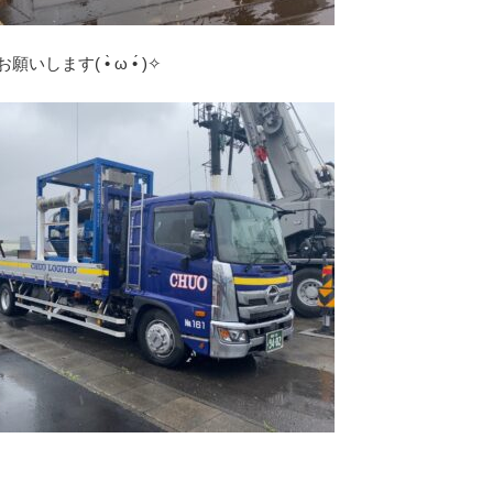
します( •̀ ω •́ )✧