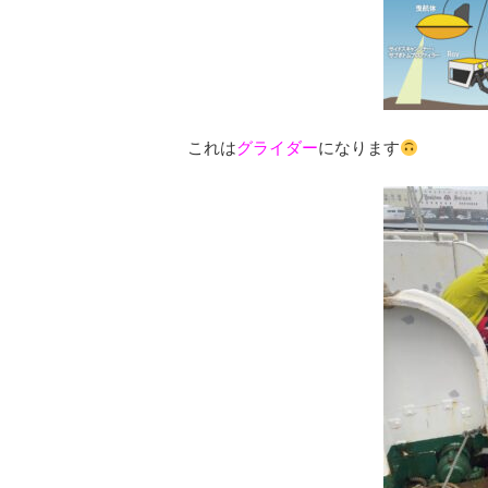
これは
グライダー
になります