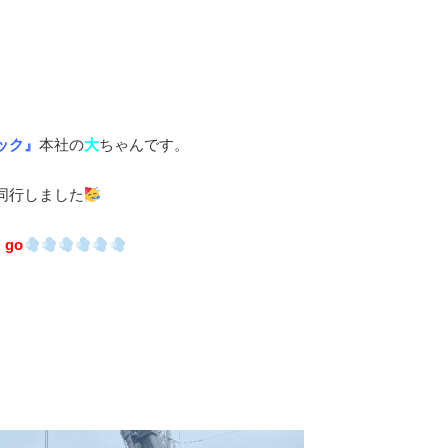
ック』
本社の
大
ちゃんです。
同行しました
s go
＝