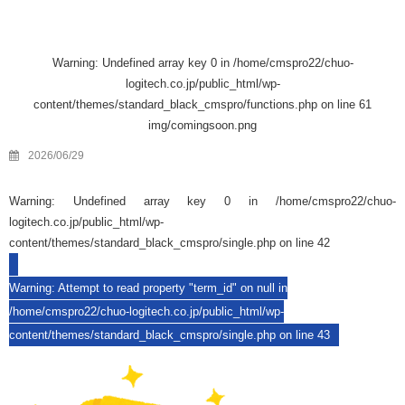
Warning
: Undefined array key 0 in
/home/cmspro22/chuo-
logitech.co.jp/public_html/wp-
content/themes/standard_black_cmspro/functions.php
on line
61
img/comingsoon.png
2026/06/29
Warning
: Undefined array key 0 in
/home/cmspro22/chuo-
logitech.co.jp/public_html/wp-
content/themes/standard_black_cmspro/single.php
on line
42
Warning
: Attempt to read property "term_id" on null in
/home/cmspro22/chuo-logitech.co.jp/public_html/wp-
content/themes/standard_black_cmspro/single.php
on line
43