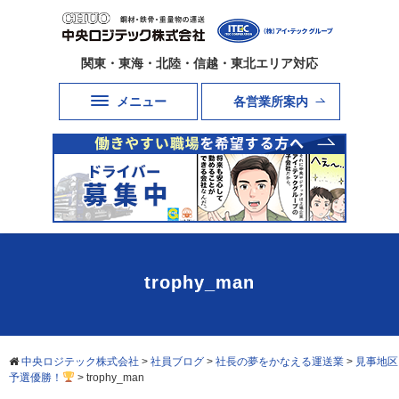
関東・東海・北陸・信越・東北エリア対応
メニュー
各営業所案内
trophy_man
中央ロジテック株式会社
>
社員ブログ
>
社長の夢をかなえる運送業
>
見事地区
予選優勝！
>
trophy_man