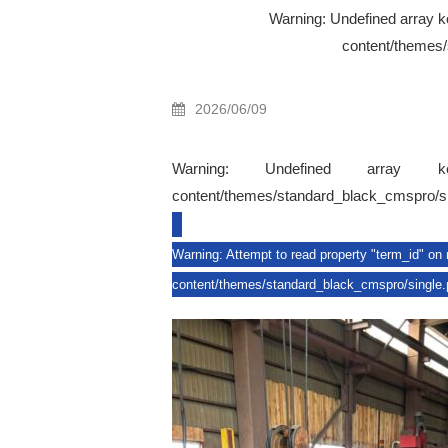
Warning
: Undefined array k
content/themes
2026/06/09
Warning
: Undefined arr
content/themes/standard_black_cmspro/s
Warning
: Attempt to read property "term_id" on 
content/themes/standard_black_cmspro/single