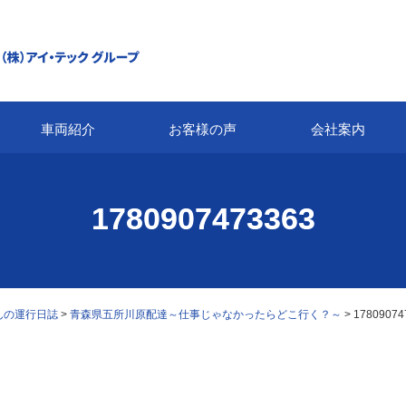
車両紹介
お客様の声
会社案内
1780907473363
んの運行日誌
>
青森県五所川原配達～仕事じゃなかったらどこ行く？～
>
17809074