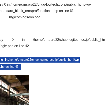
ey 0 in
/home/cmspro22/chuo-logitech.co.jp/public_html/wp-
/standard_black_cmspro/functions.php
on line
61
img/comingsoon.png
ay key 0 in
/home/cmspro22/chuo-logitech.co.jp/public_ht
ingle.php
on line
42
null in
/home/cmspro22/chuo-logitech.co.jp/public_html/wp-
.php
on line
43