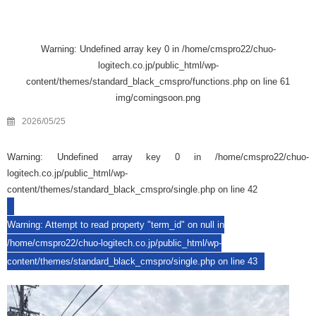
Warning
: Undefined array key 0 in
/home/cmspro22/chuo-
logitech.co.jp/public_html/wp-
content/themes/standard_black_cmspro/functions.php
on line
61
img/comingsoon.png
2026/05/25
Warning
: Undefined array key 0 in
/home/cmspro22/chuo-
logitech.co.jp/public_html/wp-
content/themes/standard_black_cmspro/single.php
on line
42
Warning
: Attempt to read property "term_id" on null in
/home/cmspro22/chuo-logitech.co.jp/public_html/wp-
content/themes/standard_black_cmspro/single.php
on line
43