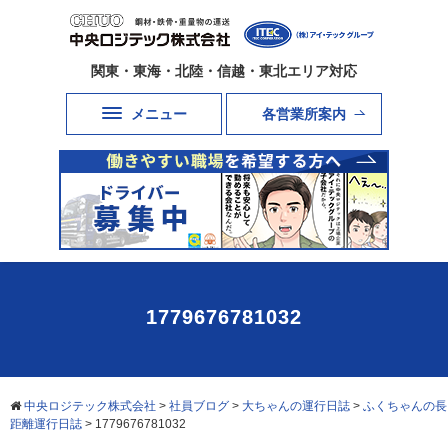
関東・東海・北陸・信越・東北エリア対応
メニュー
各営業所案内
1779676781032
中央ロジテック株式会社
>
社員ブログ
>
大ちゃんの運行日誌
>
ふくちゃんの長
距離運行日誌
>
1779676781032