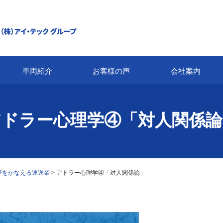
車両紹介
お客様の声
会社案内
アドラー心理学④「対人関係論
夢をかなえる運送業
>
アドラー心理学④「対人関係論」