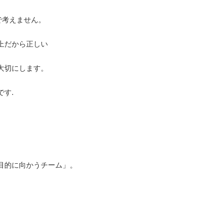
で考えません。
上だから正しい
大切にします。
す.
目的に向かうチーム」。