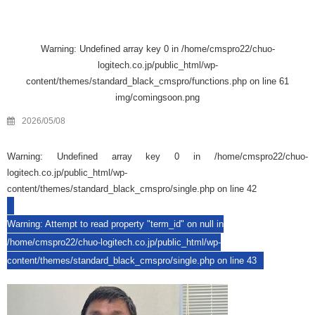
Warning
: Undefined array key 0 in
/home/cmspro22/chuo-
logitech.co.jp/public_html/wp-
content/themes/standard_black_cmspro/functions.php
on line
61
img/comingsoon.png
2026/05/08
Warning
: Undefined array key 0 in
/home/cmspro22/chuo-
logitech.co.jp/public_html/wp-
content/themes/standard_black_cmspro/single.php
on line
42
Warning
: Attempt to read property "term_id" on null in
/home/cmspro22/chuo-logitech.co.jp/public_html/wp-
content/themes/standard_black_cmspro/single.php
on line
43