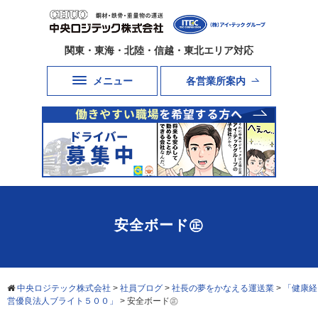
関東・東海・北陸・信越・東北エリア対応
メニュー
各営業所案内
安全ボード㊣
中央ロジテック株式会社
>
社員ブログ
>
社長の夢をかなえる運送業
>
「健康経
営優良法人ブライト５００」
>
安全ボード㊣