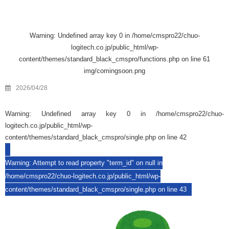
Warning
: Undefined array key 0 in
/home/cmspro22/chuo-
logitech.co.jp/public_html/wp-
content/themes/standard_black_cmspro/functions.php
on line
61
img/comingsoon.png
2026/04/28
Warning
: Undefined array key 0 in
/home/cmspro22/chuo-
logitech.co.jp/public_html/wp-
content/themes/standard_black_cmspro/single.php
on line
42
Warning
: Attempt to read property "term_id" on null in
/home/cmspro22/chuo-logitech.co.jp/public_html/wp-
content/themes/standard_black_cmspro/single.php
on line
43