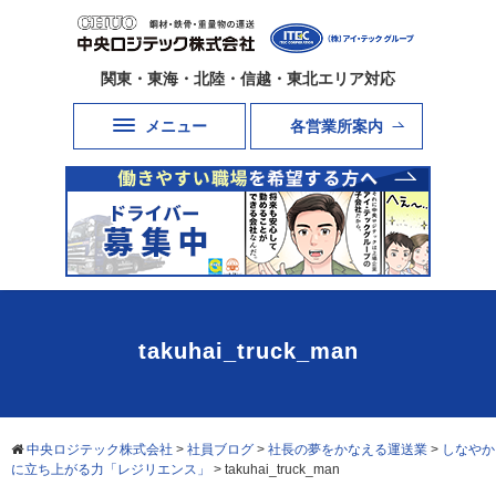
関東・東海・北陸・信越・東北エリア対応
メニュー
各営業所案内
takuhai_truck_man
中央ロジテック株式会社
>
社員ブログ
>
社長の夢をかなえる運送業
>
しなやか
に立ち上がる力「レジリエンス」
>
takuhai_truck_man