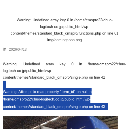
Warning
: Undefined array key 0 in
/home/cmspro22/chuo-
logitech.co.jp/public_html/wp-
content/themes/standard_black_cmspro/functions.php
on line
61
img/comingsoon.png
2026/04/13
Warning
: Undefined array key 0 in
/home/cmspro22/chuo-
logitech.co.jp/public_html/wp-
content/themes/standard_black_cmspro/single.php
on line
42
Warning
: Attempt to read property "term_id" on null in
/home/cmspro22/chuo-logitech.co.jp/public_html/wp-
content/themes/standard_black_cmspro/single.php
on line
43