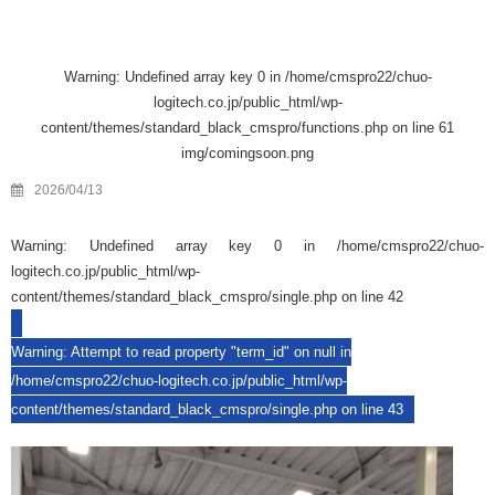
Warning
: Undefined array key 0 in
/home/cmspro22/chuo-
logitech.co.jp/public_html/wp-
content/themes/standard_black_cmspro/functions.php
on line
61
img/comingsoon.png
2026/04/13
Warning
: Undefined array key 0 in
/home/cmspro22/chuo-
logitech.co.jp/public_html/wp-
content/themes/standard_black_cmspro/single.php
on line
42
Warning
: Attempt to read property "term_id" on null in
/home/cmspro22/chuo-logitech.co.jp/public_html/wp-
content/themes/standard_black_cmspro/single.php
on line
43