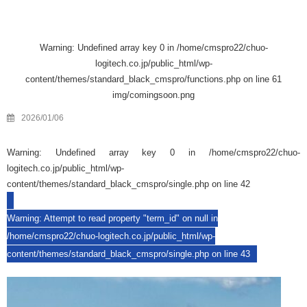
Warning
: Undefined array key 0 in
/home/cmspro22/chuo-
logitech.co.jp/public_html/wp-
content/themes/standard_black_cmspro/functions.php
on line
61
img/comingsoon.png
2026/01/06
Warning
: Undefined array key 0 in
/home/cmspro22/chuo-
logitech.co.jp/public_html/wp-
content/themes/standard_black_cmspro/single.php
on line
42
Warning
: Attempt to read property "term_id" on null in
/home/cmspro22/chuo-logitech.co.jp/public_html/wp-
content/themes/standard_black_cmspro/single.php
on line
43