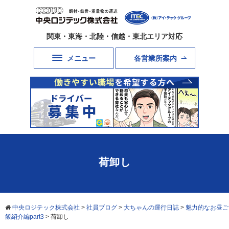
関東・東海・北陸・信越・東北エリア対応
メニュー
各営業所案内
荷卸し
中央ロジテック株式会社
>
社員ブログ
>
大ちゃんの運行日誌
>
魅力的なお昼ご
飯紹介編part3
>
荷卸し