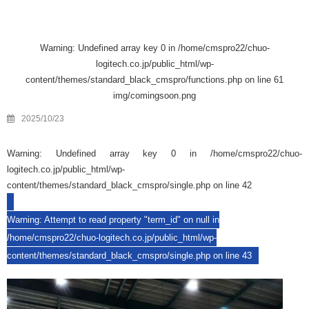
Warning
: Undefined array key 0 in
/home/cmspro22/chuo-
logitech.co.jp/public_html/wp-
content/themes/standard_black_cmspro/functions.php
on line
61
img/comingsoon.png
2025/10/23
Warning
: Undefined array key 0 in
/home/cmspro22/chuo-
logitech.co.jp/public_html/wp-
content/themes/standard_black_cmspro/single.php
on line
42
Warning
: Attempt to read property "term_id" on null in
/home/cmspro22/chuo-logitech.co.jp/public_html/wp-
content/themes/standard_black_cmspro/single.php
on line
43