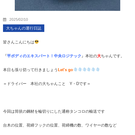
2025/02/10
大ちゃんの運行日誌
皆さんこんにちは
『
平ボディのエキスパート！中央ロジテック
』本社の
大
ちゃんです。
本日も張り切って行きましょう
Let’s go
＝ドライバー 本社の大ちゃんこと Y・Dです＝
今回は筒状の鋼材を輪切りにした通称タンコロの輸送です
台木の位置、荷締フックの位置、荷締機の数、ワイヤーの数など