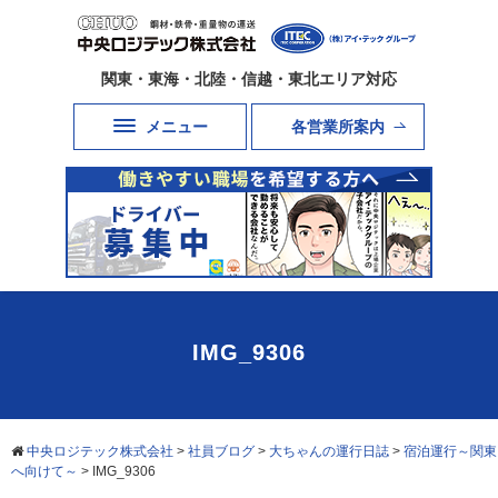
関東・東海・北陸・信越・東北エリア対応
メニュー
各営業所案内
IMG_9306
中央ロジテック株式会社
>
社員ブログ
>
大ちゃんの運行日誌
>
宿泊運行～関東
へ向けて～
>
IMG_9306