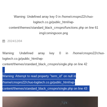
Warning
: Undefined array key 0 in
/home/cmspro22/chuo-
logitech.co.jp/public_html/wp-
content/themes/standard_black_cmspro/functions.php
on line
61
img/comingsoon.png
2024/12/04
Warning
: Undefined array key 0 in
/home/cmspro22/chuo-
logitech.co.jp/public_html/wp-
content/themes/standard_black_cmspro/single.php
on line
42
Warning
: Attempt to read property "term_id" on null in
/home/cmspro22/chuo-logitech.co.jp/public_html/wp-
content/themes/standard_black_cmspro/single.php
on line
43