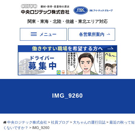
関東・東海・北陸・信越・東北エリア対応
メニュー
各営業所案内
IMG_9260
中央ロジテック株式会社
>
社員ブログ
>
大ちゃんの運行日誌
>
最近の秋って短
くないですか？
>
IMG_9260