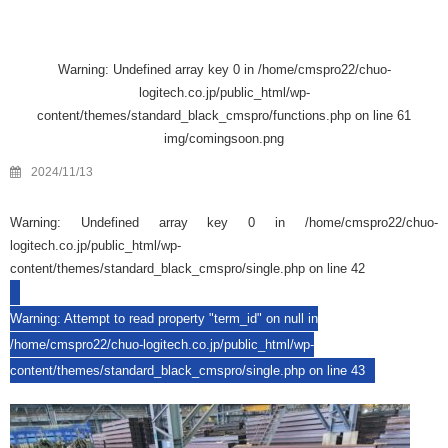
Warning
: Undefined array key 0 in
/home/cmspro22/chuo-
logitech.co.jp/public_html/wp-
content/themes/standard_black_cmspro/functions.php
on line
61
img/comingsoon.png
2024/11/13
Warning
: Undefined array key 0 in
/home/cmspro22/chuo-
logitech.co.jp/public_html/wp-
content/themes/standard_black_cmspro/single.php
on line
42
Warning
: Attempt to read property "term_id" on null in
/home/cmspro22/chuo-logitech.co.jp/public_html/wp-
content/themes/standard_black_cmspro/single.php
on line
43