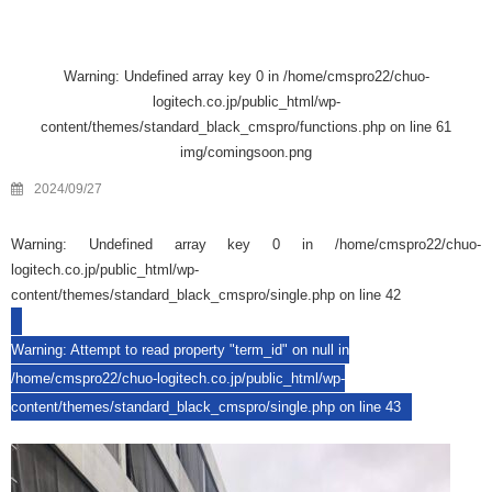
Warning
: Undefined array key 0 in
/home/cmspro22/chuo-
logitech.co.jp/public_html/wp-
content/themes/standard_black_cmspro/functions.php
on line
61
img/comingsoon.png
2024/09/27
Warning
: Undefined array key 0 in
/home/cmspro22/chuo-
logitech.co.jp/public_html/wp-
content/themes/standard_black_cmspro/single.php
on line
42
Warning
: Attempt to read property "term_id" on null in
/home/cmspro22/chuo-logitech.co.jp/public_html/wp-
content/themes/standard_black_cmspro/single.php
on line
43