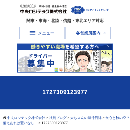
関東・東海・北陸・信越・東北エリア対応
メニュー
各営業所案内
1727309123977
中央ロジテック株式会社
>
社員ブログ
>
大ちゃんの運行日誌
>
女心と秋の空？
備えあれば憂いなし！
>
1727309123977