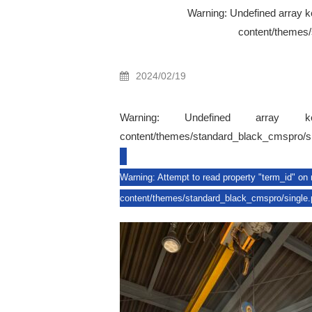
Warning
: Undefined array k
content/themes
2024/02/19
Warning
: Undefined arr
content/themes/standard_black_cmspro/s
Warning
: Attempt to read property "term_id" on 
content/themes/standard_black_cmspro/single