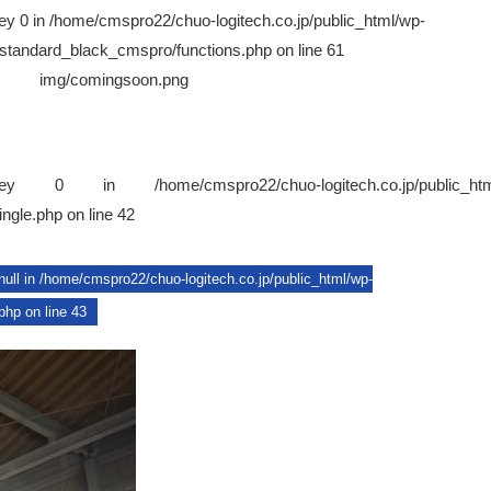
ey 0 in
/home/cmspro22/chuo-logitech.co.jp/public_html/wp-
/standard_black_cmspro/functions.php
on line
61
img/comingsoon.png
ay key 0 in
/home/cmspro22/chuo-logitech.co.jp/public_ht
ingle.php
on line
42
null in
/home/cmspro22/chuo-logitech.co.jp/public_html/wp-
.php
on line
43