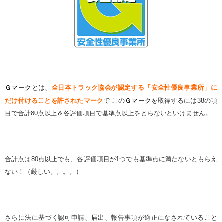
Ｇマーク
とは、
全日本トラック協会が認定する「安全性優良事業所」に
だけ付けることを許されたマーク
で
,
この
Ｇマーク
を取得するには
38
の項
目で合計
80
点以上＆各評価項目で基準点以上をとらないといけません。
合計点は
80
点以上でも、各評価項目が
1
つでも基準点に満たないともらえ
ない！（厳しい。。。。）
さらに法に基づく認可申請、届出、報告事項が適正になされていること