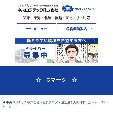
関東・東海・北陸・信越・東北エリア対応
メニュー
各営業所案内
☆ Gマーク ☆
中央ロジテック株式会社
>
社員ブログ
>
運送屋さんの日常日記
>
☆ Gマー
ク ☆