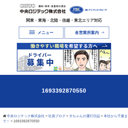
関東・東海・北陸・信越・東北エリア対応
メニュー
各営業所案内
1693392870550
中央ロジテック株式会社
>
社員ブログ
>
大ちゃんの運行日誌
>
本社から千葉ま
で！
>
1693392870550