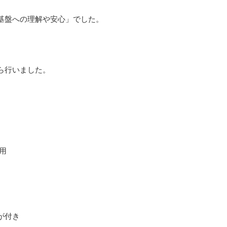
基盤への理解や安心」でした。
ら行いました。
用
が付き