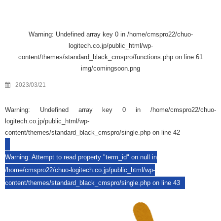
Warning
: Undefined array key 0 in
/home/cmspro22/chuo-
logitech.co.jp/public_html/wp-
content/themes/standard_black_cmspro/functions.php
on line
61
img/comingsoon.png
2023/03/21
Warning
: Undefined array key 0 in
/home/cmspro22/chuo-
logitech.co.jp/public_html/wp-
content/themes/standard_black_cmspro/single.php
on line
42
Warning
: Attempt to read property "term_id" on null in
/home/cmspro22/chuo-logitech.co.jp/public_html/wp-
content/themes/standard_black_cmspro/single.php
on line
43