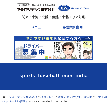
関東・東海・北陸・信越・東北エリア対応
メニュー
各営業所案内
sports_baseball_man_india
中央ロジテック株式会社
>
社員ブログ
>
社長の夢をかなえる運送業
>
『甲子園
ペッパーミル騒動』
>
sports_baseball_man_india