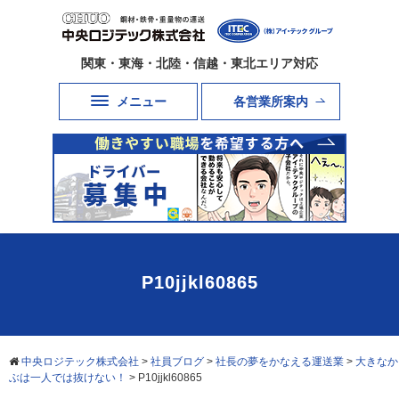
関東・東海・北陸・信越・東北エリア対応
メニュー
各営業所案内
P10jjkl60865
中央ロジテック株式会社
>
社員ブログ
>
社長の夢をかなえる運送業
>
大きなか
ぶは一人では抜けない！
>
P10jjkl60865