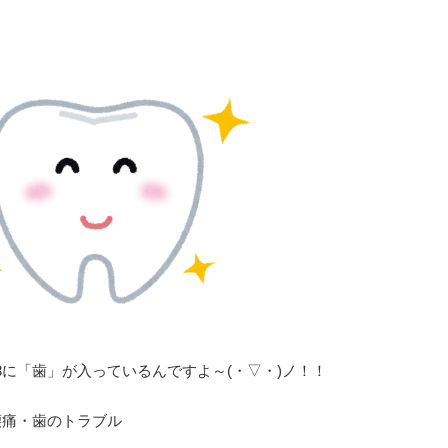
！
3
に「歯」が入っているんですよ～
(
・▽・
)
ノ！！
腰痛・歯のトラブル