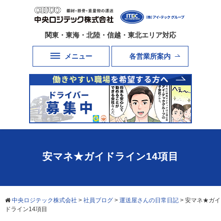
関東・東海・北陸・信越・東北エリア対応
メニュー
各営業所案内
安マネ★ガイドライン14項目
中央ロジテック株式会社
>
社員ブログ
>
運送屋さんの日常日記
>
安マネ★ガイ
ドライン14項目