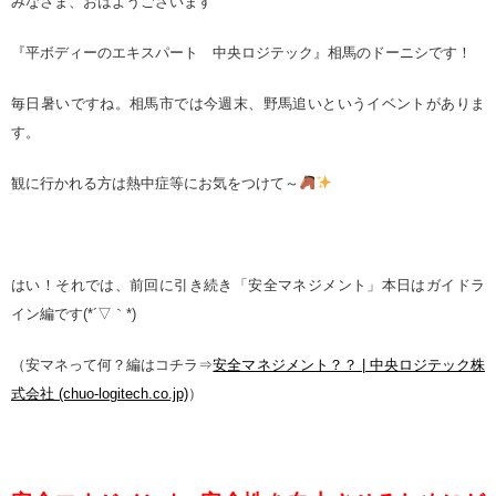
みなさま、おはようございます
『平ボディーのエキスパート 中央ロジテック』相馬のドーニシです！
毎日暑いですね。相馬市では今週末、野馬追いというイベントがありま
す。
観に行かれる方は熱中症等にお気をつけて～
はい！それでは、前回に引き続き「安全マネジメント」本日はガイドラ
イン編です
(*´
▽｀
*)
（安マネって何？編はコチラ⇒
安全マネジメント？？ | 中央ロジテック株
式会社 (chuo-logitech.co.jp)
）