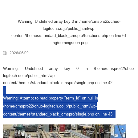
Warning
: Undefined array key 0 in
/home/cmspro22/chuo-
logitech.co.jp/public_html/wp-
content/themes/standard_black_cmspro/functions.php
on line
61
img/comingsoon.png
2026/06/09
Warning
: Undefined array key 0 in
/home/cmspro22/chuo-
logitech.co.jp/public_html/wp-
content/themes/standard_black_cmspro/single.php
on line
42
Warning
: Attempt to read property "term_id" on null in
/home/cmspro22/chuo-logitech.co.jp/public_html/wp-
content/themes/standard_black_cmspro/single.php
on line
43