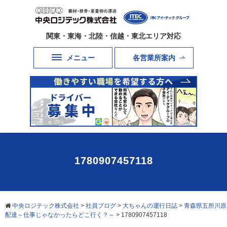
関東・東海・北陸・信越・東北エリア対応
メニュー
各営業所案内
1780907457118
中央ロジテック株式会社
>
社員ブログ
>
大ちゃんの運行日誌
>
青森県五所川原
配達～仕事じゃなかったらどこ行く？～
>
1780907457118